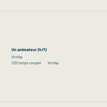
Un animateur (h/f)
Viroflay
CDD temps complet
Viroflay